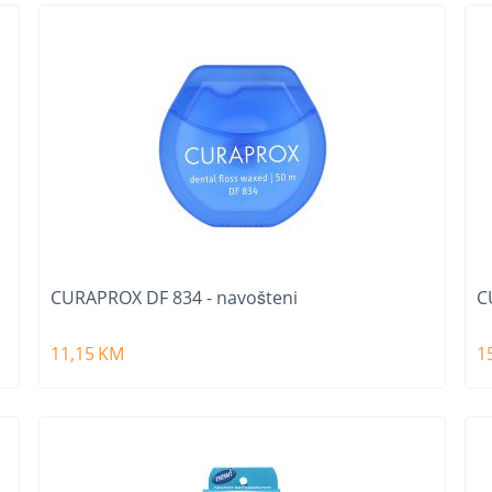
CURAPROX DF 834 - navošteni
C
11,15
KM
1