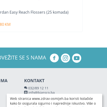
ordan Easy Reach Flossers (25 komada)
,80
KM
OVEŽITE SE S NAMA
IMA
KONTAKT
032/89 12 11
info@biassco.ba
Web stranica www.zdrav-osmijeh.ba koristi kolačiće
kako bi osigurala sigurno i naprednije iskustvo. Više o