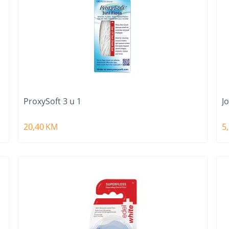
ProxySoft 3 u 1
J
20,40
KM
5