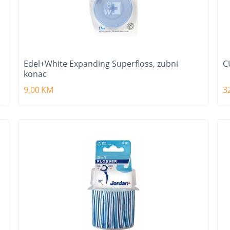
Edel+White Expanding Superfloss, zubni
C
konac
9,00
KM
3