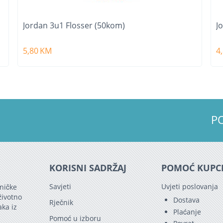
Jordan 3u1 Flosser (50kom)
J
5,80
KM
4
P
KORISNI SADRŽAJ
POMOĆ KUPC
Savjeti
Uvjeti poslovanja
ničke
životno
Dostava
Rječnik
aka iz
Plaćanje
Pomoć u izboru