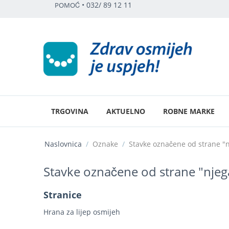
•
032/ 89 12 11
POMOĆ
TRGOVINA
AKTUELNO
ROBNE MARKE
Naslovnica
/
Oznake
/
Stavke označene od strane "n
Stavke označene od strane "njega
Stranice
Hrana za lijep osmijeh