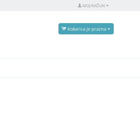
MOJ RAČUN
Košarica je prazna