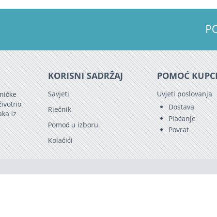
P
KORISNI SADRŽAJ
POMOĆ KUPC
Savjeti
Uvjeti poslovanja
ničke
životno
Dostava
Rječnik
aka iz
Plaćanje
Pomoć u izboru
Povrat
Kolačići