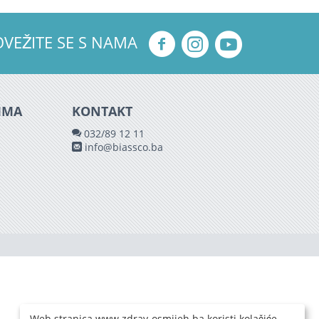
OVEŽITE SE S NAMA
IMA
KONTAKT
032/89 12 11
info@biassco.ba
Web stranica www.zdrav-osmijeh.ba koristi kolačiće