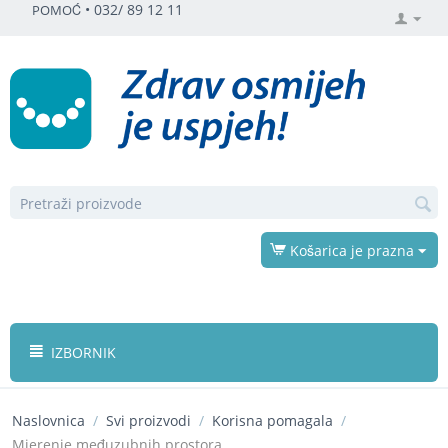
•
032/ 89 12 11
POMOĆ
Košarica je prazna
IZBORNIK
Naslovnica
/
Svi proizvodi
/
Korisna pomagala
/
Mjerenje međuzubnih prostora