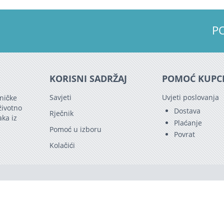
P
KORISNI SADRŽAJ
POMOĆ KUPC
Savjeti
Uvjeti poslovanja
ničke
životno
Dostava
Rječnik
aka iz
Plaćanje
Pomoć u izboru
Povrat
Kolačići