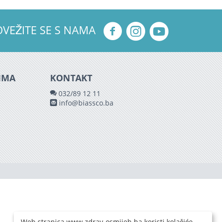
OVEŽITE SE S NAMA
IMA
KONTAKT
032/89 12 11
info@biassco.ba
Web stranica www.zdrav-osmijeh.ba koristi kolačiće