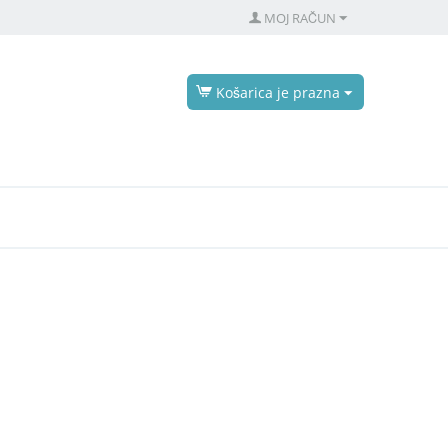
MOJ RAČUN
Košarica je prazna