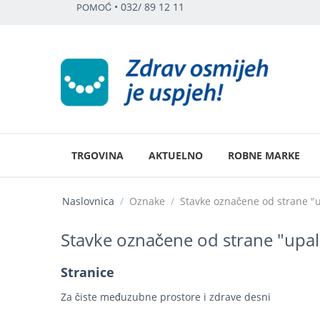
•
032/ 89 12 11
POMOĆ
TRGOVINA
AKTUELNO
ROBNE MARKE
Naslovnica
/
Oznake
/
Stavke označene od strane "u
Stavke označene od strane "upala
Stranice
Za čiste međuzubne prostore i zdrave desni