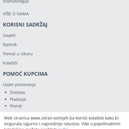
stomatologije.
VIŠE O NAMA
KORISNI SADRŽAJ
Savjeti
Rječnik
Pomoć u izboru
Kolačići
POMOĆ KUPCIMA
Uvjeti poslovanja
Dostava
Plaćanje
Povrat
KONTAKT
Web stranica www.zdrav-osmijeh.ba koristi kolačiće kako bi
osigurala sigurno i naprednije iskustvo. Više o pojedinačnim
032/89 12 11