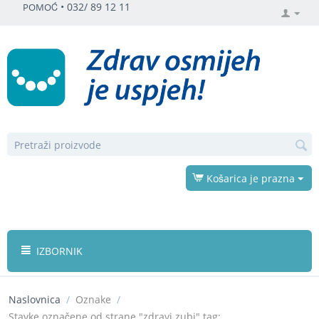
•
032/ 89 12 11
POMOĆ
Košarica je prazna
IZBORNIK
Naslovnica
/
Oznake
/
Stavke označene od strane "zdravi zubi" tag: