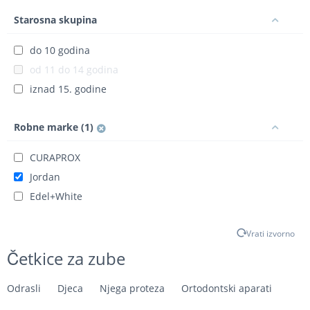
Starosna skupina
do 10 godina
od 11 do 14 godina
iznad 15. godine
Robne marke (1)
CURAPROX
Jordan
Edel+White
Vrati izvorno
Četkice za zube
Odrasli
Djeca
Njega proteza
Ortodontski aparati