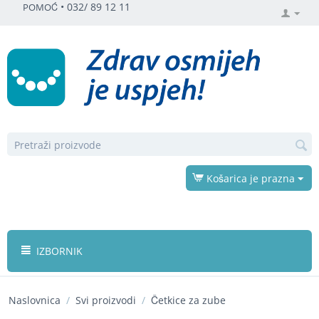
•
032/ 89 12 11
POMOĆ
Košarica je prazna
IZBORNIK
Naslovnica
/
Svi proizvodi
/
Četkice za zube