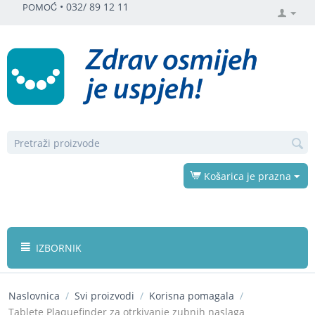
•
032/ 89 12 11
POMOĆ
Košarica je prazna
IZBORNIK
Naslovnica
/
Svi proizvodi
/
Korisna pomagala
/
Tablete Plaquefinder za otrkivanje zubnih naslaga