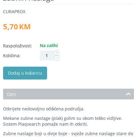
CURAPROX
5,70
KM
Na zalihi
Raspoloživost:
+
Količina:
−
Dodaj u košaricu
Opis
Otkrijete nedovoljno očišćena područja.
Mekane zubne naslage (plak) golim su okom teško vidljive.
Sistem Plaqsearch pomaže nam ih otkriti.
Zubne naslage boji u dvije boje - svježe zubne naslage stare do