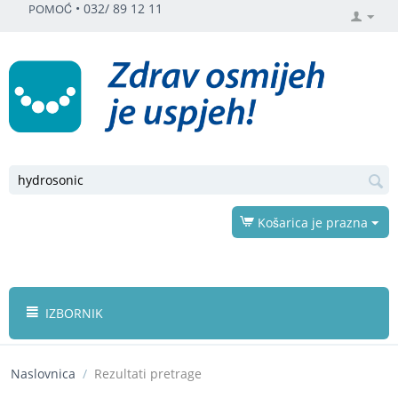
•
032/ 89 12 11
POMOĆ
Košarica je prazna
IZBORNIK
Naslovnica
/
Rezultati pretrage