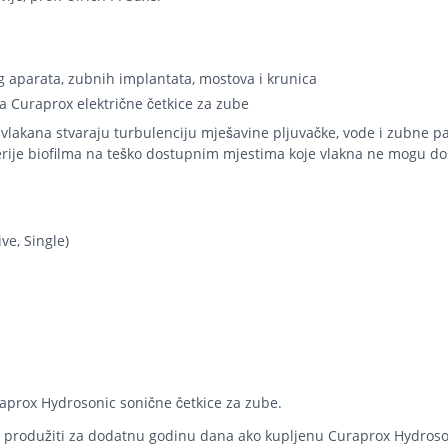
g aparata, zubnih implantata, mostova i krunica
 Curaprox električne četkice za zube
 vlakana stvaraju turbulenciju mješavine pljuvačke, vode i zubne p
rije biofilma na teško dostupnim mjestima koje vlakna ne mogu do
ve, Single)
raprox Hydrosonic sonične četkice za zube.
e produžiti za dodatnu godinu dana ako kupljenu Curaprox Hydroso