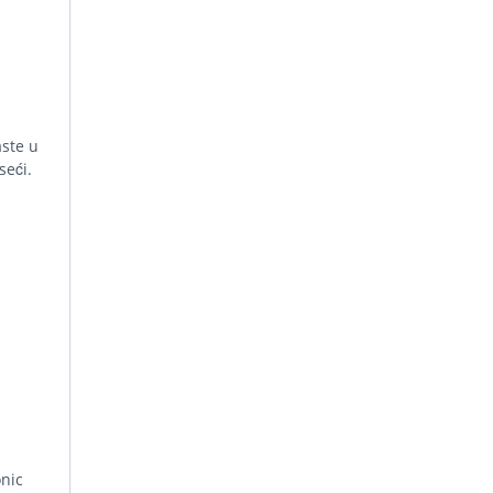
aste u
seći.
nic