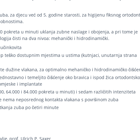
uba, za djecu već od 5. godine starosti, za higijenu fiksnog ortodon
osobnostima.
0 pokreta u minuti uklanja zubne naslage i obojenja, a pri tome je
ogija čisti na dva nivoa: mehanički i hidrodinamički.
učinkovita
p teško dostupnim mjestima u ustima (kutnjaci, unutarnja strana
čite dužine vlakana, za optimalno mehaničko i hidrodinamičko čišće
dnostavno i temeljito čišćenje oko bravica i ispod žica ortodontsk
omjeske i implantate
000, 64.000 i 84.000 pokreta u minuti) i sedam različitih intenziteta
gdje nema neposrednog kontakta vlakana s površinom zuba
tkanja zuba po četiri minute
je, prof. Ulrich P. Saxer