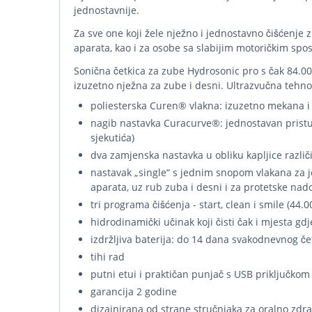
jednostavnije.
Za sve one koji žele nježno i jednostavno čišćenje z
aparata, kao i za osobe sa slabijim motoričkim sp
Sonična četkica za zube Hydrosonic pro s čak 84.00
izuzetno nježna za zube i desni. Ultrazvučna tehnol
poliesterska Curen® vlakna: izuzetno mekana i 
nagib nastavka Curacurve®: jednostavan pristu
sjekutića)
dva zamjenska nastavka u obliku kapljice razli
nastavak „single“ s jednim snopom vlakana za je
aparata, uz rub zuba i desni i za protetske nad
tri programa čišćenja - start, clean i smile (44.
hidrodinamički učinak koji čisti čak i mjesta 
izdržljiva baterija: do 14 dana svakodnevnog če
tihi rad
putni etui i praktičan punjač s USB priključkom
garancija 2 godine
dizajnirana od strane stručnjaka za oralno zdravl