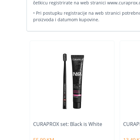
četkicu registrirate na web stranici www.curaprox
• Pri postupku registracije na web stranici potrebno
proizvoda i datumom kupovine.
CURAPROX set: Black is White
CURAPR
55,90
KM
13,40