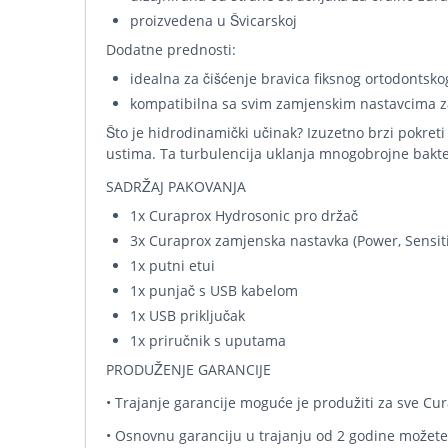
proizvedena u Švicarskoj
Dodatne prednosti:
idealna za čišćenje bravica fiksnog ortodontsko
kompatibilna sa svim zamjenskim nastavcima za
Što je hidrodinamički učinak? Izuzetno brzi pokreti
ustima. Ta turbulencija uklanja mnogobrojne bakte
SADRŽAJ PAKOVANJA
1x Curaprox Hydrosonic pro držač
3x Curaprox zamjenska nastavka (Power, Sensiti
1x putni etui
1x punjač s USB kabelom
1x USB priključak
1x priručnik s uputama
PRODUŽENJE GARANCIJE
• Trajanje garancije moguće je produžiti za sve Cu
• Osnovnu garanciju u trajanju od 2 godine možet