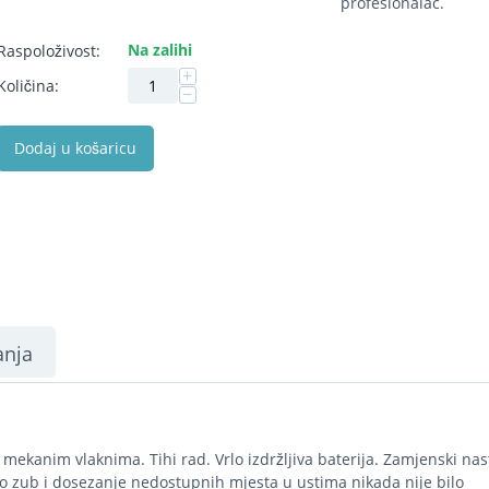
profesionalac.
Na zalihi
Raspoloživost:
+
Količina:
−
Dodaj u košaricu
anja
mekanim vlaknima. Tihi rad. Vrlo izdržljiva baterija. Zamjenski nas
o zub i dosezanje nedostupnih mjesta u ustima nikada nije bilo