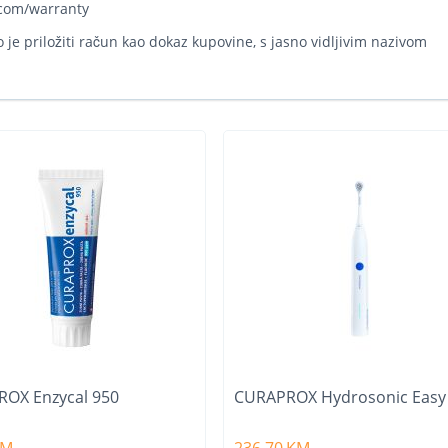
.com/warranty
 je priložiti račun kao dokaz kupovine, s jasno vidljivim nazivom
OX Enzycal 950
CURAPROX Hydrosonic Easy
KM
236,70
KM