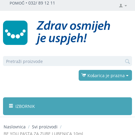
•
032/ 89 12 11
POMOĆ
Košarica je prazna
IZBORNIK
Naslovnica
/
Svi proizvodi
/
BE YOU PASTA ZA ZUBE LUBENICA 10ml