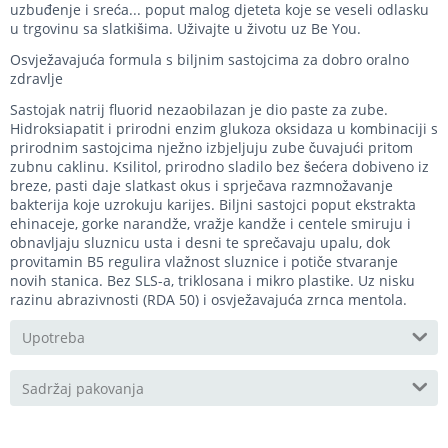
uzbuđenje i sreća... poput malog djeteta koje se veseli odlasku
u trgovinu sa slatkišima. Uživajte u životu uz Be You.
Osvježavajuća formula s biljnim sastojcima za dobro oralno
zdravlje
Sastojak natrij fluorid nezaobilazan je dio paste za zube.
Hidroksiapatit i prirodni enzim glukoza oksidaza u kombinaciji s
prirodnim sastojcima nježno izbjeljuju zube čuvajući pritom
zubnu caklinu. Ksilitol, prirodno sladilo bez šećera dobiveno iz
breze, pasti daje slatkast okus i sprječava razmnožavanje
bakterija koje uzrokuju karijes. Biljni sastojci poput ekstrakta
ehinaceje, gorke narandže, vražje kandže i centele smiruju i
obnavljaju sluznicu usta i desni te sprečavaju upalu, dok
provitamin B5 regulira vlažnost sluznice i potiče stvaranje
novih stanica. Bez SLS-a, triklosana i mikro plastike. Uz nisku
razinu abrazivnosti (RDA 50) i osvježavajuća zrnca mentola.
Upotreba
Sadržaj pakovanja