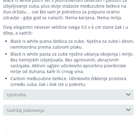
Black is white putni set s jedinstvenom četkicom i pastom za
izbjeljivanje zuba, plus dvije stožaste međuzubne četkice na
duo držaču… sve što vam je potrebno za potpuno oralno
zdravlje - gdje god se nalazili. Nema karijesa. Nema mrlja.
Ovaj elegantni neseser veličine svega 9,5 x 6 cm stane čak i u
džep, a sadrži:
Black is white putna četkica za zube. Nježna za zube i desni,
nemilosrdna prema zubnom plaku.
Black is white pasta za zube nježno uklanja obojenja i mrlje.
Bez hemijskih izbjeljivača. Bez agresivnih, abrazivnih
sastojaka. Aktivni ugljen učinkovito apsorbira površinske
mrlje od duhana, kafe ili crnog vina.
Carbon međuzubne četkice. Učinkovito čišćenje prostora
između zuba, čak i dok ste u pokretu.
Upotreba
Sadržaj pakovanja