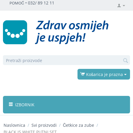
•
032/ 89 12 11
POMOĆ
Košarica je prazna
IZBORNIK
Naslovnica
/
Svi proizvodi
/
Četkice za zube
/
BLACK IS WHITE PUTNI SET