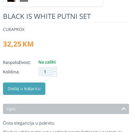
BLACK IS WHITE PUTNI SET
CURAPROX
32,25
KM
Na zalihi
Raspoloživost:
+
Količina:
−
Dodaj u košaricu
Opis
Čista elegancija u pokretu