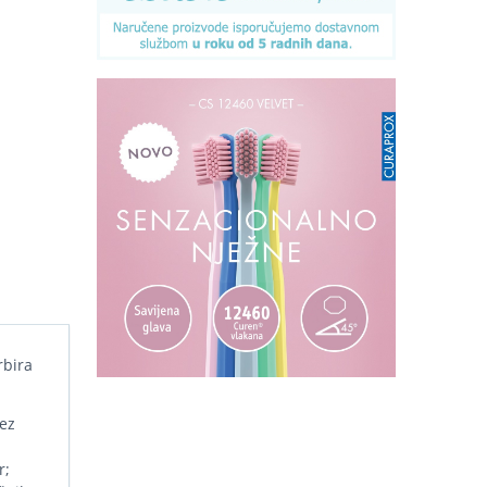
rbira
bez
r;