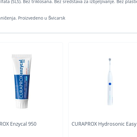
lfata (SLS). Bez triklosana. Bez sredstava za izbjeljivanje. Bez plast
aničenja. Proizvedeno u Švicarsk
OX Enzycal 950
CURAPROX Hydrosonic Easy