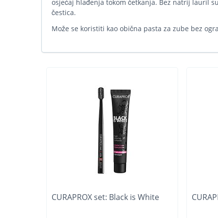
osjećaj hlađenja tokom četkanja. Bez natrij lauril su
čestica.
Može se koristiti kao obična pasta za zube bez ogr
CURAPROX set: Black is White
CURAPR