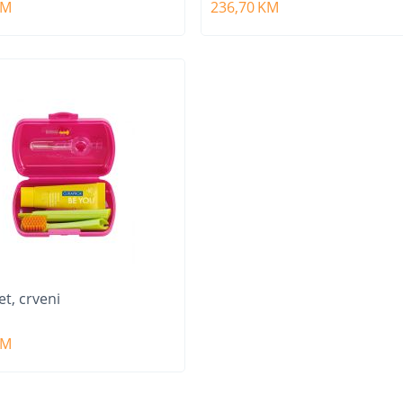
KM
236,70
KM
et, crveni
KM