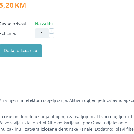
5,20
KM
Na zalihi
Raspoloživost:
+
Količina:
−
Dodaj u košaricu
li s nježnim efektom izbjeljivanja. Aktivni ugljen jednostavno apso
ćim okusom limete uklanja obojenja zahvaljujući aktivnom ugljenu, 
ača zdravlje usta: enzimi štite od karijesa i podržavaju djelovanje
nu caklinu i zatvara izložene dentinske kanale. Dodatno: plavi filte