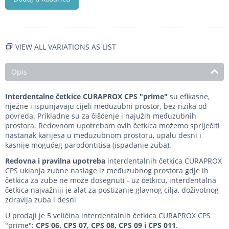
VIEW ALL VARIATIONS AS LIST
Opis
Interdentalne četkice CURAPROX CPS "prime"
su efikasne,
nježne i ispunjavaju cijeli međuzubni prostor, bez rizika od
povreda. Prikladne su za čišćenje i najužih međuzubnih
prostora. Redovnom upotrebom ovih četkica možemo spriječiti
nastanak karijesa u međuzubnom prostoru, upalu desni i
kasnije mogućeg parodontitisa (ispadanje zuba).
Redovna i pravilna upotreba
interdentalnih četkica CURAPROX
CPS uklanja zubne naslage iz međuzubnog prostora gdje ih
četkica za zube ne može dosegnuti - uz četkicu, interdentalna
četkica najvažniji je alat za postizanje glavnog cilja, doživotnog
zdravlja zuba i desni
U prodaji je 5 veličina interdentalnih četkica CURAPROX CPS
"prime":
CPS 06, CPS 07, CPS 08, CPS 09 i CPS 011
.