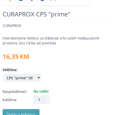
CURAPROX CPS "prime"
CURAPROX
Interdentalne četkice za čišćenje vrlo uskih međuzubnih
prostora, bez rizika od povreda
16,35
KM
Veličina:
Na zalihi
Raspoloživost:
+
Količina:
−
Dodaj u košaricu