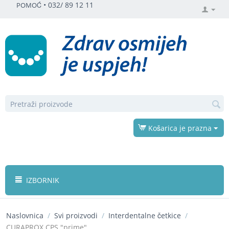
•
032/ 89 12 11
POMOĆ
Košarica je prazna
IZBORNIK
Naslovnica
/
Svi proizvodi
/
Interdentalne četkice
/
CURAPROX CPS "prime"