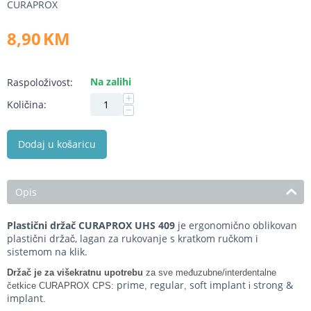
CURAPROX
8,90
KM
Na zalihi
Raspoloživost:
+
Količina:
−
Dodaj u košaricu
Opis
Plastični držač CURAPROX UHS 409
je ergonomično oblikovan
plastični držač, lagan za rukovanje s kratkom ručkom i
sistemom na klik.
Držač je za
višekratnu upotrebu
za sve međuzubne/interdentalne
prime
regular
soft implant
strong &
četkice CURAPROX CPS:
,
,
i
implant
.