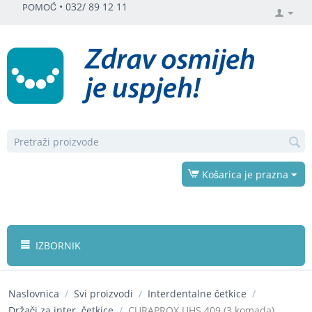
•
032/ 89 12 11
POMOĆ
Košarica je prazna
IZBORNIK
Naslovnica
/
Svi proizvodi
/
Interdentalne četkice
/
Držači za inter. četkice
/
CURAPROX UHS 409 (3 komada)