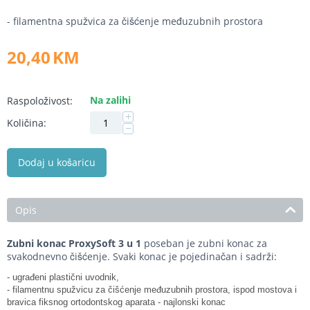
- filamentna spužvica za čišćenje međuzubnih prostora
20,40
KM
Na zalihi
Raspoloživost:
+
Količina:
−
Dodaj u košaricu
Opis
Zubni konac ProxySoft 3 u 1
poseban je zubni konac za
svakodnevno čišćenje. Svaki konac je pojedinačan i sadrži:
- ugrađeni plastični uvodnik,
- filamentnu spužvicu za čišćenje međuzubnih prostora, ispod mostova i
bravica fiksnog ortodontskog aparata - najlonski konac