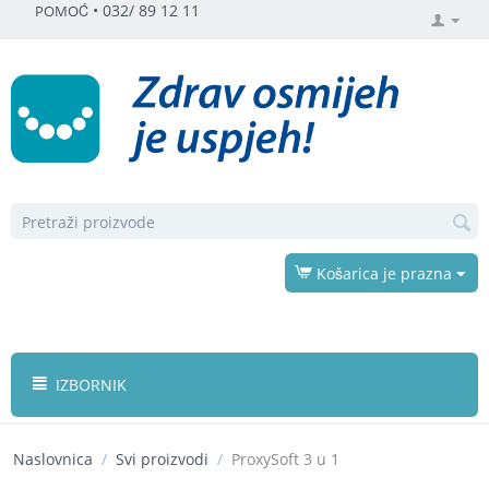
•
032/ 89 12 11
POMOĆ
Košarica je prazna
IZBORNIK
Naslovnica
/
Svi proizvodi
/
ProxySoft 3 u 1